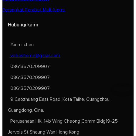
Perangkat Perabot Multifungsi
Hubungi kami
Yanmi chen
veboshome@gmail.com
08613570209907
08613570209907
08613570209907
9 Caozhuang East Road, Kota Taihe, Guangzhou,
Guangdong, Cina.
Perusahaan HK: 14b Wing Cheong Comm Bldg19-25
Jervois St Sheung Wan Hong Kong