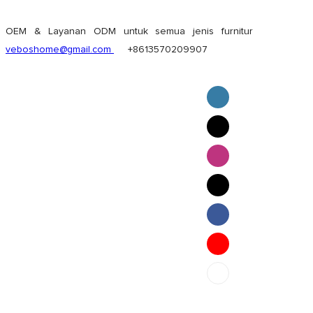
OEM & Layanan ODM untuk semua jenis furnitur
veboshome@gmail.com
+8613570209907
English
Pilipino
ภาษาไทย
Bahasa Melayu
bahasa Indonesia