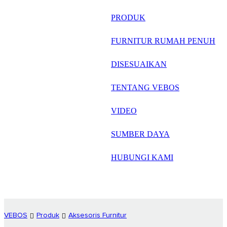
русский
PRODUK
Português
FURNITUR RUMAH PENUH
日语
DISESUAIKAN
italiano
TENTANG VEBOS
français
VIDEO
Español
العربية
SUMBER DAYA
HUBUNGI KAMI
VEBOS
Produk
Aksesoris Furnitur