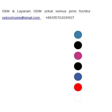
OEM & Layanan ODM untuk semua jenis furnitur
veboshome@gmail.com
+8613570209907
English
Pilipino
ภาษาไทย
Bahasa Melayu
bahasa Indonesia