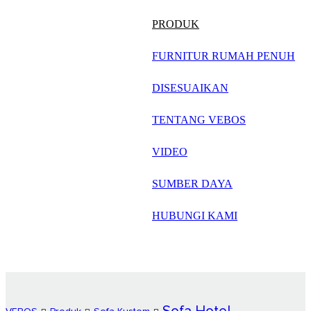
русский
PRODUK
Português
FURNITUR RUMAH PENUH
日语
DISESUAIKAN
italiano
TENTANG VEBOS
français
VIDEO
Español
العربية
SUMBER DAYA
HUBUNGI KAMI