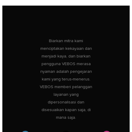
Biarkan mitra kami
menciptakan kekayaan dan
menjadi kaya, dan biarkan
pengguna VEBOS merasa
nyaman adalah pengejaran
kami yang terus-menerus.
VEBOS memberi pelanggan
layanan yang
dipersonalisasi dan
disesuaikan kapan saja, di
mana saja.