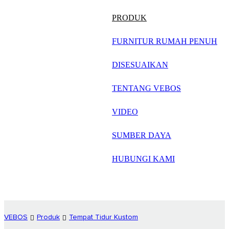
русский
PRODUK
Português
FURNITUR RUMAH PENUH
日语
DISESUAIKAN
italiano
TENTANG VEBOS
français
VIDEO
Español
العربية
SUMBER DAYA
HUBUNGI KAMI
VEBOS
Produk
Tempat Tidur Kustom