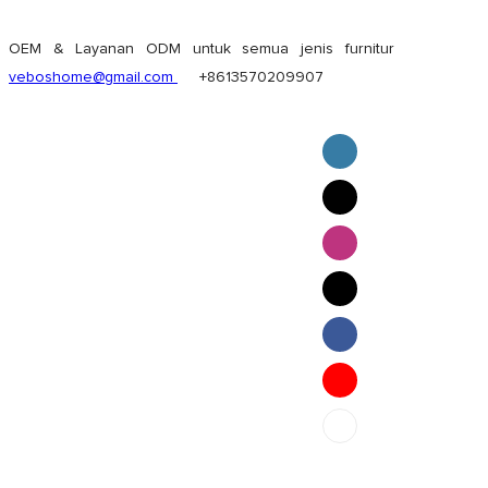
OEM & Layanan ODM untuk semua jenis furnitur
veboshome@gmail.com
+8613570209907
English
Pilipino
ภาษาไทย
Bahasa Melayu
bahasa Indonesia