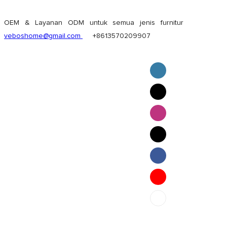
OEM & Layanan ODM untuk semua jenis furnitur
veboshome@gmail.com
+8613570209907
English
Pilipino
ภาษาไทย
Bahasa Melayu
bahasa Indonesia