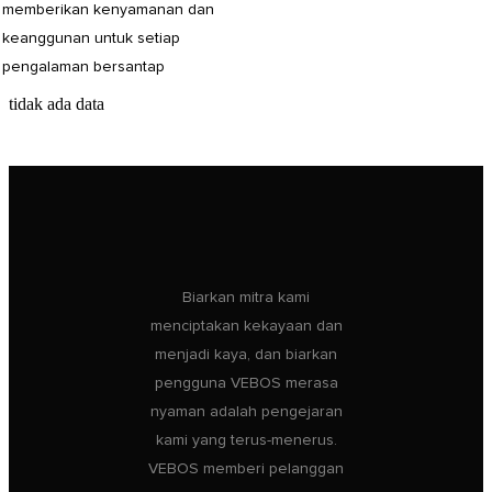
memberikan kenyamanan dan
keanggunan untuk setiap
pengalaman bersantap
tidak ada data
Biarkan mitra kami
menciptakan kekayaan dan
menjadi kaya, dan biarkan
pengguna VEBOS merasa
nyaman adalah pengejaran
kami yang terus-menerus.
VEBOS memberi pelanggan