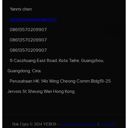
Yanmi chen
veboshome@gmail.com
08613570209907
08613570209907
08613570209907
9 Caozhuang East Road, Kota Taihe, Guangzhou,
Guangdong, Cina.
Perusahaan HK: 14b Wing Cheong Comm Bldg19-25
Jervois St Sheung Wan Hong Kong
Hak Cipta © 2024 VEBOS -
www.veboshome.com
|
Peta Situs