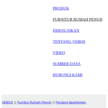
русский
PRODUK
Português
FURNITUR RUMAH PENUH
日语
DISESUAIKAN
italiano
TENTANG VEBOS
français
VIDEO
Español
العربية
SUMBER DAYA
HUBUNGI KAMI
VEBOS
Furnitur Rumah Penuh
Perabot Apartemen