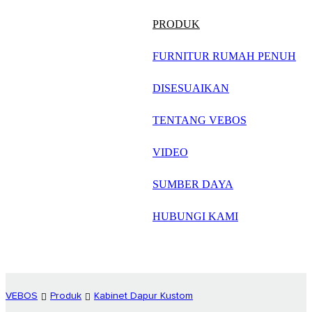
русский
PRODUK
Português
FURNITUR RUMAH PENUH
日语
DISESUAIKAN
italiano
TENTANG VEBOS
français
VIDEO
Español
العربية
SUMBER DAYA
HUBUNGI KAMI
VEBOS
Produk
Kabinet Dapur Kustom