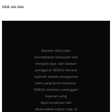
tidak ada data
Biarkan mitra kami
menciptakan kekayaan dan
menjadi kaya, dan biarkan
pengguna VEBOS merasa
nyaman adalah pengejaran
kami yang terus-menerus.
VEBOS memberi pelanggan
layanan yang
dipersonalisasi dan
disesuaikan kapan saja, di