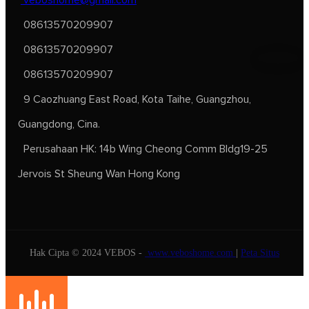
08613570209907
08613570209907
08613570209907
9 Caozhuang East Road, Kota Taihe, Guangzhou,
Guangdong, Cina.
Perusahaan HK: 14b Wing Cheong Comm Bldg19-25
Jervois St Sheung Wan Hong Kong
Hak Cipta © 2024 VEBOS -
www.veboshome.com
|
Peta Situs