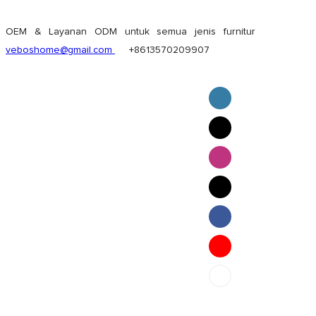
OEM & Layanan ODM untuk semua jenis furnitur
veboshome@gmail.com
+8613570209907
English
Pilipino
ภาษาไทย
Bahasa Melayu
bahasa Indonesia