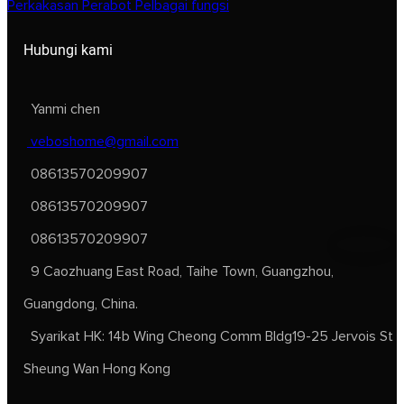
Perkakasan Perabot Pelbagai fungsi
Hubungi kami
Yanmi chen
veboshome@gmail.com
08613570209907
08613570209907
08613570209907
9 Caozhuang East Road, Taihe Town, Guangzhou,
Guangdong, China.
Syarikat HK: 14b Wing Cheong Comm Bldg19-25 Jervois St
Sheung Wan Hong Kong