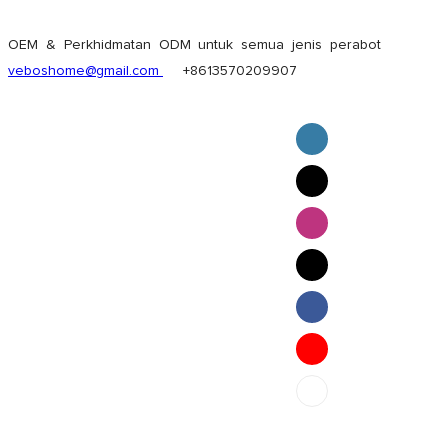
OEM & Perkhidmatan ODM untuk semua jenis perabot
veboshome@gmail.com
+8613570209907
English
Pilipino
ภาษาไทย
Bahasa Melayu
bahasa Indonesia