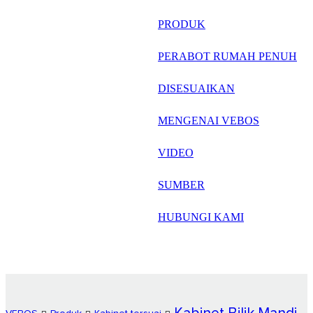
русский
PRODUK
Português
PERABOT RUMAH PENUH
日语
DISESUAIKAN
italiano
MENGENAI VEBOS
français
VIDEO
Español
العربية
SUMBER
HUBUNGI KAMI