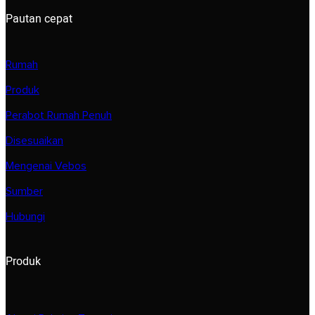
Pautan cepat
Rumah
Produk
Perabot Rumah Penuh
Disesuaikan
Mengenai Vebos
Sumber
Hubungi
Produk