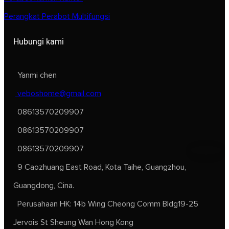
Perangkat Perabot Multifungsi
Hubungi kami
Yanmi chen
veboshome@gmail.com
08613570209907
08613570209907
08613570209907
9 Caozhuang East Road, Kota Taihe, Guangzhou,
Guangdong, Cina.
Perusahaan HK: 14b Wing Cheong Comm Bldg19-25
Jervois St Sheung Wan Hong Kong