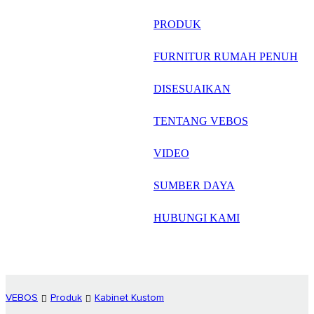
русский
PRODUK
Português
FURNITUR RUMAH PENUH
日语
DISESUAIKAN
italiano
TENTANG VEBOS
français
VIDEO
Español
العربية
SUMBER DAYA
HUBUNGI KAMI
VEBOS
Produk
Kabinet Kustom