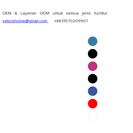
OEM & Layanan ODM untuk semua jenis furnitur
veboshome@gmail.com
+8613570209907
English
Pilipino
ภาษาไทย
Bahasa Melayu
bahasa Indonesia