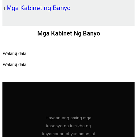
Mga Kabinet ng Banyo
Mga Kabinet Ng Banyo
Walang data
Walang data
Hayaan ang aming mga
kasosyo na lumikha ng
kayamanan at yumaman, at