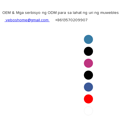
OEM & Mga serbisyo ng ODM para sa lahat ng uri ng muwebles
veboshome@gmail.com
+8613570209907
English
Pilipino
ภาษาไทย
Bahasa Melayu
bahasa Indonesia