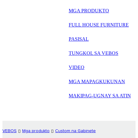
русский
MGA PRODUKTO
Português
FULL HOUSE FURNITURE
日语
PASISAL
italiano
TUNGKOL SA VEBOS
français
VIDEO
Español
العربية
MGA MAPAGKUKUNAN
MAKIPAG-UGNAY SA ATIN
VEBOS
Mga produkto
Custom na Gabinete