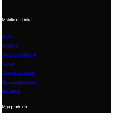
Mabilis na Linka
Bahay
Produkto
Full House Furniture
Pasisal
Tungkol kay Vebos
Mga mapagkukunan
Mag-ugod
Mga produkto