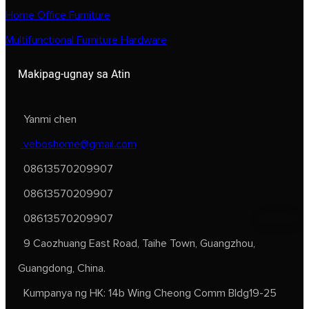
Home Office Furniture
Multifunctional Furniture Hardware
Makipag-ugnay sa Atin
Yanmi chen
veboshome@gmail.com
08613570209907
08613570209907
08613570209907
9 Caozhuang East Road, Taihe Town, Guangzhou,
Guangdong, China.
Kumpanya ng HK: 14b Wing Cheong Comm Bldg19-25