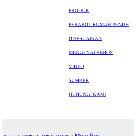
русский
PRODUK
Português
PERABOT RUMAH PENUH
日语
DISESUAIKAN
italiano
MENGENAI VEBOS
français
VIDEO
Español
العربية
SUMBER
HUBUNGI KAMI