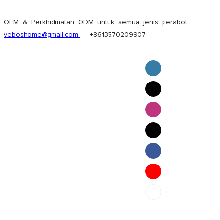
OEM & Perkhidmatan ODM untuk semua jenis perabot
veboshome@gmail.com
+8613570209907
English
Pilipino
ภาษาไทย
Bahasa Melayu
bahasa Indonesia