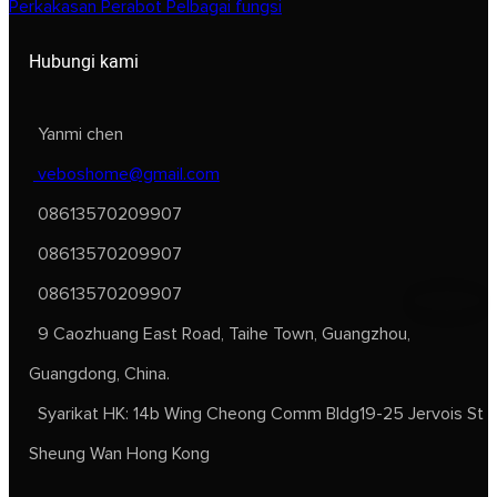
Perkakasan Perabot Pelbagai fungsi
Hubungi kami
Yanmi chen
veboshome@gmail.com
08613570209907
08613570209907
08613570209907
9 Caozhuang East Road, Taihe Town, Guangzhou,
Guangdong, China.
Syarikat HK: 14b Wing Cheong Comm Bldg19-25 Jervois St
Sheung Wan Hong Kong