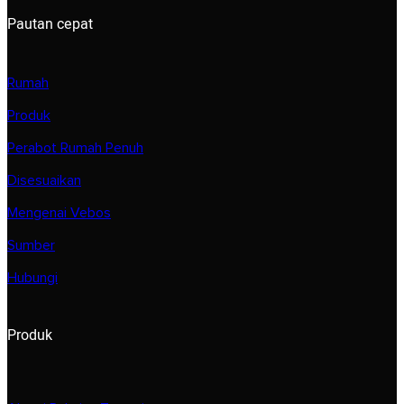
Pautan cepat
Rumah
Produk
Perabot Rumah Penuh
Disesuaikan
Mengenai Vebos
Sumber
Hubungi
Produk