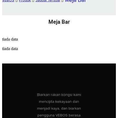
Meja Bar
VEBOS
Produk
Jadual Tersuai
Meja Bar
tiada data
tiada data
Biarkan rakan kongsi kami
mencipta kekayaan dan
menjadi kaya, dan biarkan
pengguna VEBOS berasa