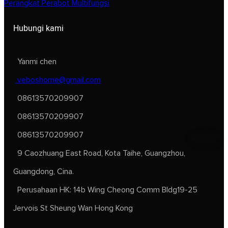
Perangkat Perabot Multifungsi
Hubungi kami
Yanmi chen
veboshome@gmail.com
08613570209907
08613570209907
08613570209907
9 Caozhuang East Road, Kota Taihe, Guangzhou,
Guangdong, Cina.
Perusahaan HK: 14b Wing Cheong Comm Bldg19-25
Jervois St Sheung Wan Hong Kong