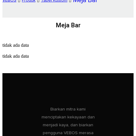
Meja Bar
VEBOS
Produk
Tabel Kustom
Meja Bar
tidak ada data
tidak ada data
Biarkan mitra kami
menciptakan kekayaan dan
menjadi kaya, dan biarkan
pengguna VEBOS merasa