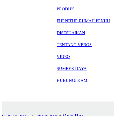
русский
PRODUK
Português
FURNITUR RUMAH PENUH
日语
DISESUAIKAN
italiano
TENTANG VEBOS
français
VIDEO
Español
العربية
SUMBER DAYA
HUBUNGI KAMI