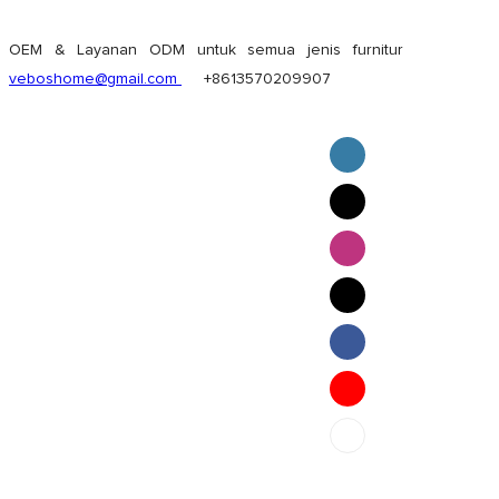
OEM & Layanan ODM untuk semua jenis furnitur
veboshome@gmail.com
+8613570209907
English
Pilipino
ภาษาไทย
Bahasa Melayu
bahasa Indonesia