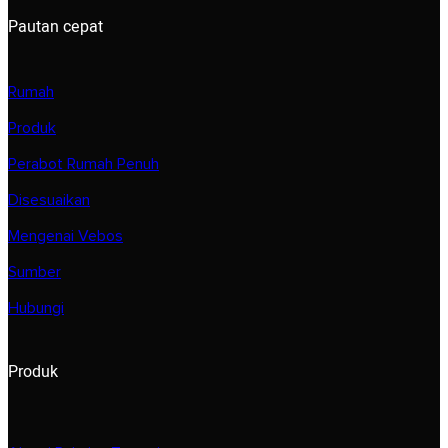
Pautan cepat
Rumah
Produk
Perabot Rumah Penuh
Disesuaikan
Mengenai Vebos
Sumber
Hubungi
Produk