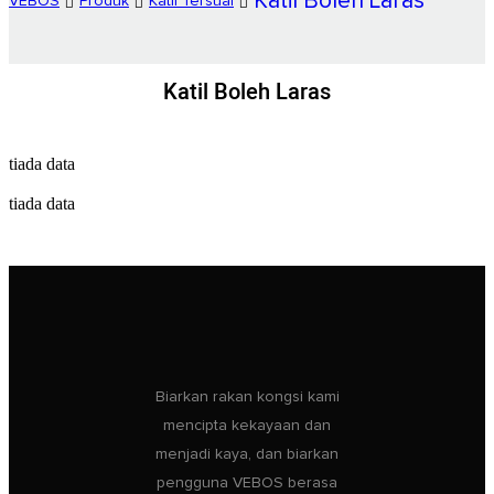
Katil Boleh Laras
VEBOS
Produk
Katil Tersuai
Katil Boleh Laras
tiada data
tiada data
Biarkan rakan kongsi kami
mencipta kekayaan dan
menjadi kaya, dan biarkan
pengguna VEBOS berasa