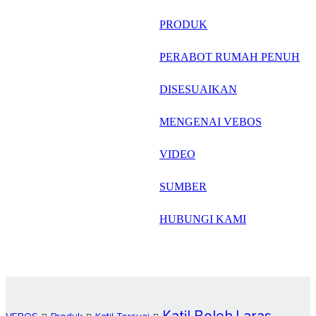
русский
PRODUK
Português
PERABOT RUMAH PENUH
日语
DISESUAIKAN
italiano
MENGENAI VEBOS
français
VIDEO
Español
العربية
SUMBER
HUBUNGI KAMI