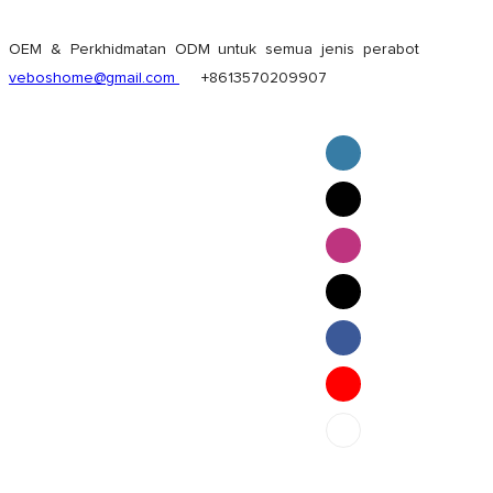
OEM & Perkhidmatan ODM untuk semua jenis perabot
veboshome@gmail.com
+8613570209907
English
Pilipino
ภาษาไทย
Bahasa Melayu
bahasa Indonesia