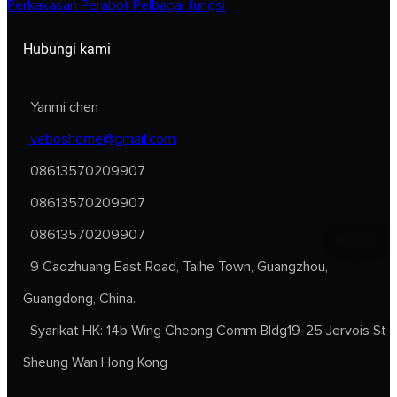
Perkakasan Perabot Pelbagai fungsi
Hubungi kami
Yanmi chen
veboshome@gmail.com
08613570209907
08613570209907
08613570209907
9 Caozhuang East Road, Taihe Town, Guangzhou,
Guangdong, China.
Syarikat HK: 14b Wing Cheong Comm Bldg19-25 Jervois St
Sheung Wan Hong Kong