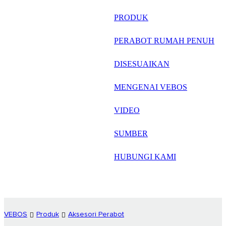
русский
PRODUK
Português
PERABOT RUMAH PENUH
日语
DISESUAIKAN
italiano
MENGENAI VEBOS
français
VIDEO
Español
العربية
SUMBER
HUBUNGI KAMI
VEBOS
Produk
Aksesori Perabot