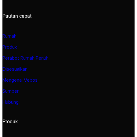
Pautan cepat
Rumah
Produk
Perabot Rumah Penuh
Disesuaikan
Mengenai Vebos
Sumber
Hubungi
Produk