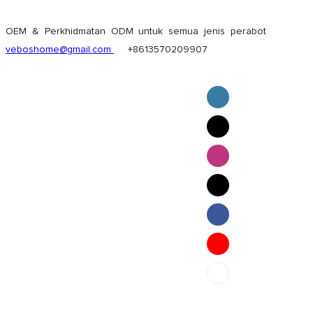
OEM & Perkhidmatan ODM untuk semua jenis perabot
veboshome@gmail.com
+8613570209907
English
Pilipino
ภาษาไทย
Bahasa Melayu
bahasa Indonesia