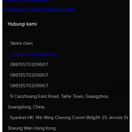
Perkakasan Perabot Pelbagai fungsi
Hubungi kami
Yanmi chen
veboshome@gmail.com
08613570209907
08613570209907
08613570209907
9 Caozhuang East Road, Taihe Town, Guangzhou,
Guangdong, China.
Syarikat HK: 14b Wing Cheong Comm Bldg19-25 Jervois St
Sheung Wan Hong Kong