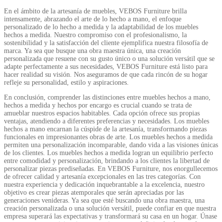
En el ámbito de la artesanía de muebles, VEBOS Furniture brilla
intensamente, abrazando el arte de lo hecho a mano, el enfoque
personalizado de lo hecho a medida y la adaptabilidad de los muebles
hechos a medida. Nuestro compromiso con el profesionalismo, la
sostenibilidad y la satisfacción del cliente ejemplifica nuestra filosofía de
marca. Ya sea que busque una obra maestra única, una creación
personalizada que resuene con su gusto único o una solución versátil que se
adapte perfectamente a sus necesidades, VEBOS Furniture está listo para
hacer realidad su visión. Nos aseguramos de que cada rincón de su hogar
refleje su personalidad, estilo y aspiraciones.
En conclusión, comprender las distinciones entre muebles hechos a mano,
hechos a medida y hechos por encargo es crucial cuando se trata de
amueblar nuestros espacios habitables. Cada opción ofrece sus propias
ventajas, atendiendo a diferentes preferencias y necesidades. Los muebles
hechos a mano encarnan la cúspide de la artesanía, transformando piezas
funcionales en impresionantes obras de arte. Los muebles hechos a medida
permiten una personalización incomparable, dando vida a las visiones únicas
de los clientes. Los muebles hechos a medida logran un equilibrio perfecto
entre comodidad y personalización, brindando a los clientes la libertad de
personalizar piezas prediseñadas. En VEBOS Furniture, nos enorgullecemos
de ofrecer calidad y artesanía excepcionales en las tres categorías. Con
nuestra experiencia y dedicación inquebrantable a la excelencia, nuestro
objetivo es crear piezas atemporales que serán apreciadas por las
generaciones venideras. Ya sea que esté buscando una obra maestra, una
creación personalizada o una solución versátil, puede confiar en que nuestra
empresa superará las expectativas y transformará su casa en un hogar. Únase