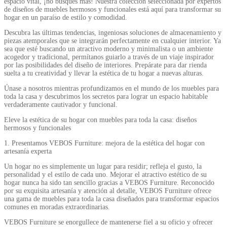
espacio vital, ¡no busques más! Nuestra colección seleccionada por expertos
de diseños de muebles hermosos y funcionales está aquí para transformar su
hogar en un paraíso de estilo y comodidad.
Descubra las últimas tendencias, ingeniosas soluciones de almacenamiento y
piezas atemporales que se integrarán perfectamente en cualquier interior. Ya
sea que esté buscando un atractivo moderno y minimalista o un ambiente
acogedor y tradicional, permítanos guiarlo a través de un viaje inspirador
por las posibilidades del diseño de interiores. Prepárate para dar rienda
suelta a tu creatividad y llevar la estética de tu hogar a nuevas alturas.
Únase a nosotros mientras profundizamos en el mundo de los muebles para
toda la casa y descubrimos los secretos para lograr un espacio habitable
verdaderamente cautivador y funcional.
Eleve la estética de su hogar con muebles para toda la casa: diseños
hermosos y funcionales
1. Presentamos VEBOS Furniture: mejora de la estética del hogar con
artesanía experta
Un hogar no es simplemente un lugar para residir; refleja el gusto, la
personalidad y el estilo de cada uno. Mejorar el atractivo estético de su
hogar nunca ha sido tan sencillo gracias a VEBOS Furniture. Reconocido
por su exquisita artesanía y atención al detalle, VEBOS Furniture ofrece
una gama de muebles para toda la casa diseñados para transformar espacios
comunes en moradas extraordinarias.
VEBOS Furniture se enorgullece de mantenerse fiel a su oficio y ofrecer