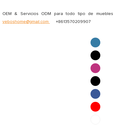
OEM & Servicios ODM para todo tipo de muebles
veboshome@gmail.com
+8613570209907
English
Pilipino
ภาษาไทย
Bahasa Melayu
bahasa Indonesia