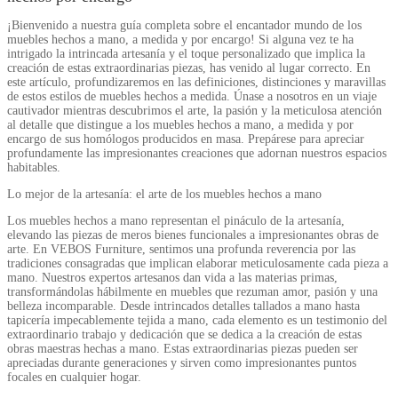
¡Bienvenido a nuestra guía completa sobre el encantador mundo de los
muebles hechos a mano, a medida y por encargo! Si alguna vez te ha
intrigado la intrincada artesanía y el toque personalizado que implica la
creación de estas extraordinarias piezas, has venido al lugar correcto. En
este artículo, profundizaremos en las definiciones, distinciones y maravillas
de estos estilos de muebles hechos a medida. Únase a nosotros en un viaje
cautivador mientras descubrimos el arte, la pasión y la meticulosa atención
al detalle que distingue a los muebles hechos a mano, a medida y por
encargo de sus homólogos producidos en masa. Prepárese para apreciar
profundamente las impresionantes creaciones que adornan nuestros espacios
habitables.
Lo mejor de la artesanía: el arte de los muebles hechos a mano
Los muebles hechos a mano representan el pináculo de la artesanía,
elevando las piezas de meros bienes funcionales a impresionantes obras de
arte. En VEBOS Furniture, sentimos una profunda reverencia por las
tradiciones consagradas que implican elaborar meticulosamente cada pieza a
mano. Nuestros expertos artesanos dan vida a las materias primas,
transformándolas hábilmente en muebles que rezuman amor, pasión y una
belleza incomparable. Desde intrincados detalles tallados a mano hasta
tapicería impecablemente tejida a mano, cada elemento es un testimonio del
extraordinario trabajo y dedicación que se dedica a la creación de estas
obras maestras hechas a mano. Estas extraordinarias piezas pueden ser
apreciadas durante generaciones y sirven como impresionantes puntos
focales en cualquier hogar.