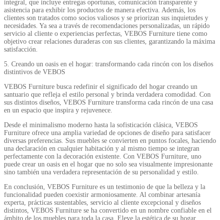
integral, que incluye entregas oportunas, comunicación transparente y
asistencia para exhibir los productos de manera efectiva. Además, los
clientes son tratados como socios valiosos y se priorizan sus inquietudes y
necesidades. Ya sea a través de recomendaciones personalizadas, un rápido
servicio al cliente o experiencias perfectas, VEBOS Furniture tiene como
objetivo crear relaciones duraderas con sus clientes, garantizando la máxima
satisfacción.
5. Creando un oasis en el hogar: transformando cada rincón con los diseños
distintivos de VEBOS
VEBOS Furniture busca redefinir el significado del hogar creando un
santuario que refleja el estilo personal y brinda verdadera comodidad. Con
sus distintos diseños, VEBOS Furniture transforma cada rincón de una casa
en un espacio que inspira y rejuvenece.
Desde el minimalismo moderno hasta la sofisticación clásica, VEBOS
Furniture ofrece una amplia variedad de opciones de diseño para satisfacer
diversas preferencias. Sus muebles se convierten en puntos focales, haciendo
una declaración en cualquier habitación y al mismo tiempo se integran
perfectamente con la decoración existente. Con VEBOS Furniture, uno
puede crear un oasis en el hogar que no solo sea visualmente impresionante
sino también una verdadera representación de su personalidad y estilo.
En conclusión, VEBOS Furniture es un testimonio de que la belleza y la
funcionalidad pueden coexistir armoniosamente. Al combinar artesanía
experta, prácticas sustentables, servicio al cliente excepcional y diseños
distintos, VEBOS Furniture se ha convertido en un nombre confiable en el
ámbito de los muebles para toda la casa. Eleve la estética de su hogar