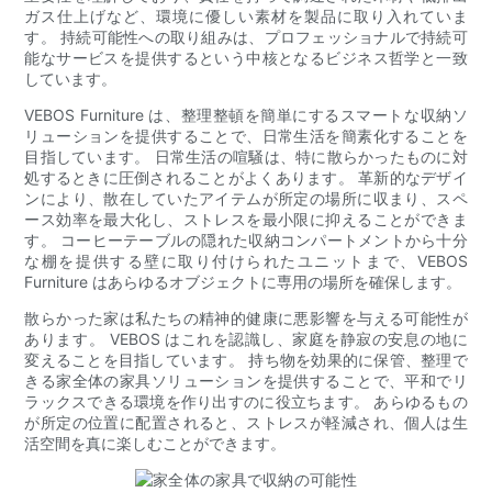
ガス仕上げなど、環境に優しい素材を製品に取り入れていま
す。 持続可能性への取り組みは、プロフェッショナルで持続可
能なサービスを提供するという中核となるビジネス哲学と一致
しています。
VEBOS Furniture は、整理整頓を簡単にするスマートな収納ソ
リューションを提供することで、日常生活を簡素化することを
目指しています。 日常生活の喧騒は、特に散らかったものに対
処するときに圧倒されることがよくあります。 革新的なデザイ
ンにより、散在していたアイテムが所定の場所に収まり、スペ
ース効率を最大化し、ストレスを最小限に抑えることができま
す。 コーヒーテーブルの隠れた収納コンパートメントから十分
な棚を提供する壁に取り付けられたユニットまで、VEBOS
Furniture はあらゆるオブジェクトに専用の場所を確保します。
散らかった家は私たちの精神的健康に悪影響を与える可能性が
あります。 VEBOS はこれを認識し、家庭を静寂の安息の地に
変えることを目指しています。 持ち物を効果的に保管、整理で
きる家全体の家具ソリューションを提供することで、平和でリ
ラックスできる環境を作り出すのに役立ちます。 あらゆるもの
が所定の位置に配置されると、ストレスが軽減され、個人は生
活空間を真に楽しむことができます。