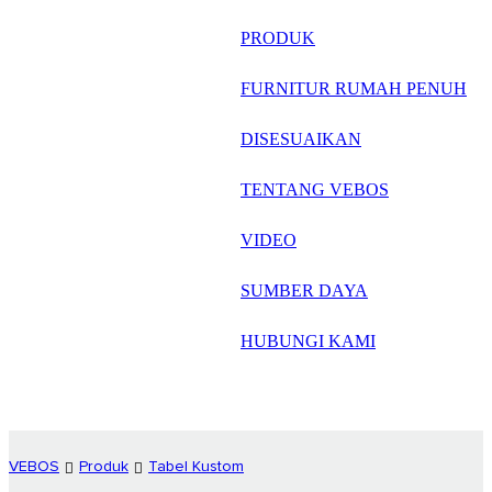
русский
PRODUK
Português
FURNITUR RUMAH PENUH
日语
DISESUAIKAN
italiano
TENTANG VEBOS
français
VIDEO
Español
العربية
SUMBER DAYA
HUBUNGI KAMI
VEBOS
Produk
Tabel Kustom