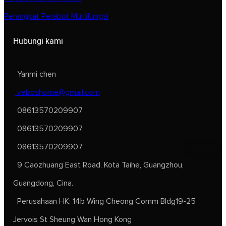
Perangkat Perabot Multifungsi
Hubungi kami
Yanmi chen
veboshome@gmail.com
08613570209907
08613570209907
08613570209907
9 Caozhuang East Road, Kota Taihe, Guangzhou,
Guangdong, Cina.
Perusahaan HK: 14b Wing Cheong Comm Bldg19-25
Jervois St Sheung Wan Hong Kong