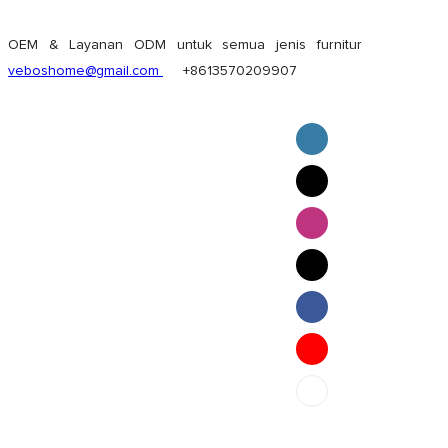
OEM & Layanan ODM untuk semua jenis furnitur
veboshome@gmail.com
+8613570209907
English
Pilipino
ภาษาไทย
Bahasa Melayu
bahasa Indonesia