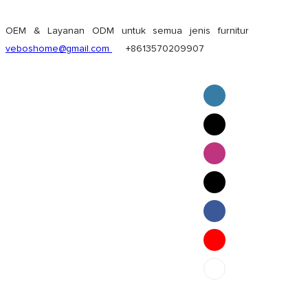
OEM & Layanan ODM untuk semua jenis furnitur
veboshome@gmail.com
+8613570209907
English
Pilipino
ภาษาไทย
Bahasa Melayu
bahasa Indonesia