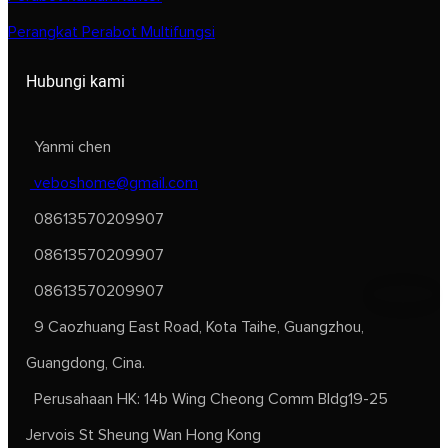
Perangkat Perabot Multifungsi
Hubungi kami
Yanmi chen
veboshome@gmail.com
08613570209907
08613570209907
08613570209907
9 Caozhuang East Road, Kota Taihe, Guangzhou,
Guangdong, Cina.
Perusahaan HK: 14b Wing Cheong Comm Bldg19-25
Jervois St Sheung Wan Hong Kong