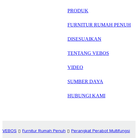
русский
PRODUK
Português
FURNITUR RUMAH PENUH
日语
DISESUAIKAN
italiano
TENTANG VEBOS
français
VIDEO
Español
العربية
SUMBER DAYA
HUBUNGI KAMI
VEBOS
Furnitur Rumah Penuh
Perangkat Perabot Multifungsi