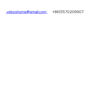
les
veboshome@gmail.com
+8613570209907