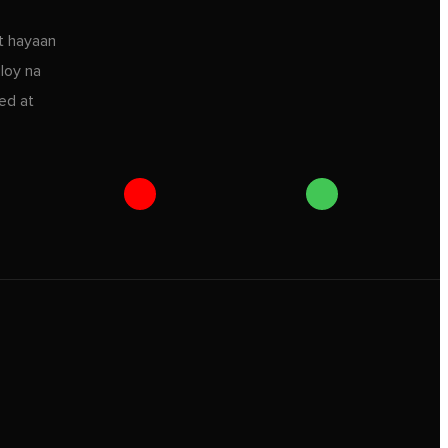
t hayaan
loy na
ed at