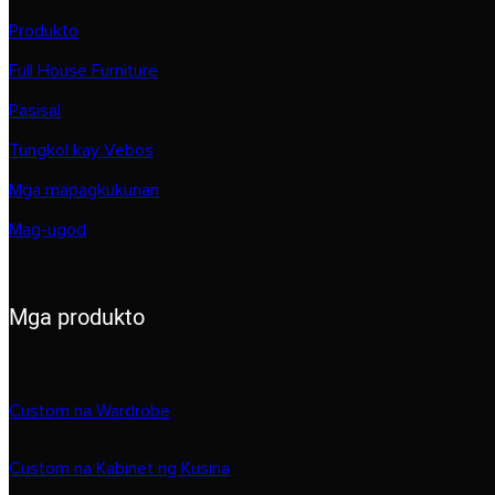
Produkto
Full House Furniture
Pasisal
Tungkol kay Vebos
Mga mapagkukunan
Mag-ugod
Mga produkto
Custom na Wardrobe
Custom na Kabinet ng Kusina