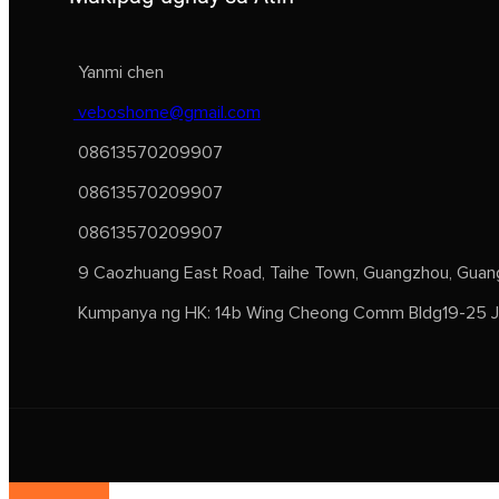
Yanmi chen
veboshome@gmail.com
08613570209907
08613570209907
08613570209907
9 Caozhuang East Road, Taihe Town, Guangzhou, Guang
Kumpanya ng HK: 14b Wing Cheong Comm Bldg19-25 Je