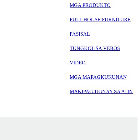
русский
MGA PRODUKTO
Português
FULL HOUSE FURNITURE
日语
PASISAL
italiano
TUNGKOL SA VEBOS
français
VIDEO
Español
العربية
MGA MAPAGKUKUNAN
MAKIPAG-UGNAY SA ATIN