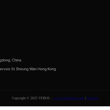
dong, China.
rvois St Sheung Wan Hong Kong
Copyright © 2025 VEBOS -
www.veboshome.com
|
Sitemap