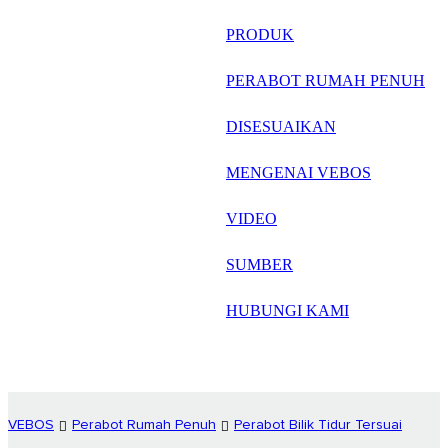
русский
PRODUK
Português
PERABOT RUMAH PENUH
日语
DISESUAIKAN
italiano
MENGENAI VEBOS
français
VIDEO
Español
العربية
SUMBER
HUBUNGI KAMI
VEBOS
Perabot Rumah Penuh
Perabot Bilik Tidur Tersuai