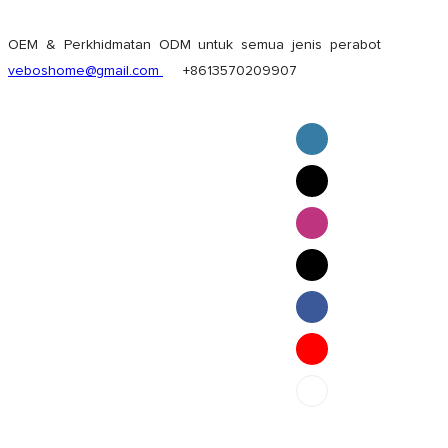
OEM & Perkhidmatan ODM untuk semua jenis perabot
veboshome@gmail.com
+8613570209907
English
Pilipino
ภาษาไทย
Bahasa Melayu
bahasa Indonesia