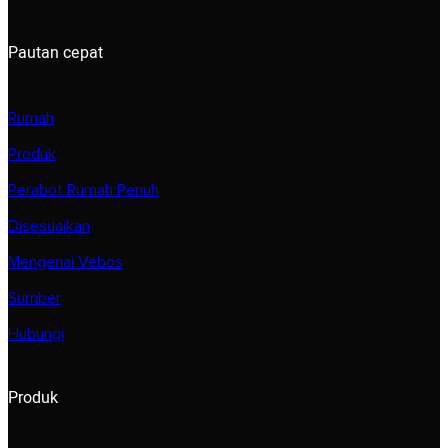
Pautan cepat
Rumah
Produk
Perabot Rumah Penuh
Disesuaikan
Mengenai Vebos
Sumber
Hubungi
Produk