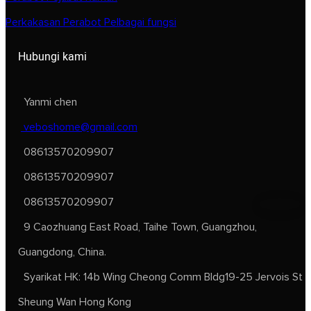
Perkakasan Perabot Pelbagai fungsi
Hubungi kami
Yanmi chen
veboshome@gmail.com
08613570209907
08613570209907
08613570209907
9 Caozhuang East Road, Taihe Town, Guangzhou,
Guangdong, China.
Syarikat HK: 14b Wing Cheong Comm Bldg19-25 Jervois St
Sheung Wan Hong Kong