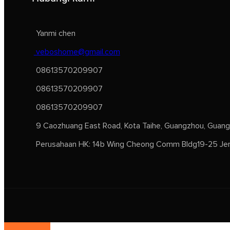
Yanmi chen
veboshome@gmail.com
08613570209907
08613570209907
08613570209907
9 Caozhuang East Road, Kota Taihe, Guangzhou, Guang
Perusahaan HK: 14b Wing Cheong Comm Bldg19-25 Jer