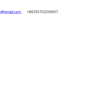
@gmail.com
+8613570209907