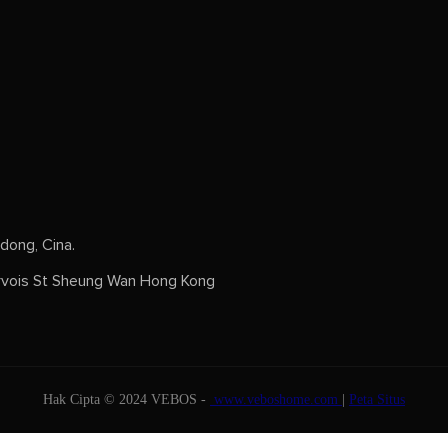
dong, Cina.
vois St Sheung Wan Hong Kong
Hak Cipta © 2024 VEBOS -
www.veboshome.com
|
Peta Situs