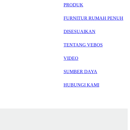
русский
PRODUK
Português
FURNITUR RUMAH PENUH
日语
DISESUAIKAN
italiano
TENTANG VEBOS
français
VIDEO
Español
العربية
SUMBER DAYA
HUBUNGI KAMI