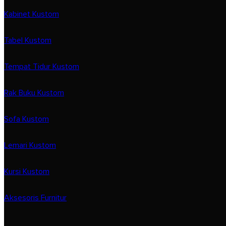
Kabinet Kustom
Tabel Kustom
Tempat Tidur Kustom
Rak Buku Kustom
Sofa Kustom
Lemari Kustom
Kursi Kustom
Aksesoris Furnitur