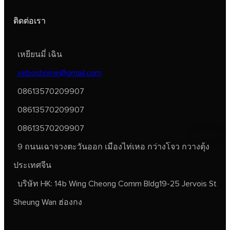
ติดต่อเรา
เหยียนมี่ เฉิน
veboshome@gmail.com
08613570209907
08613570209907
08613570209907
9 ถนนเฉาจวงตะวันออก เมืองไท่เหอ กว่างโจว กวางตุ้ง
ประเทศจีน
บริษัท HK: 14b Wing Cheong Comm Bldg19-25 Jervois St
Sheung Wan ฮ่องกง