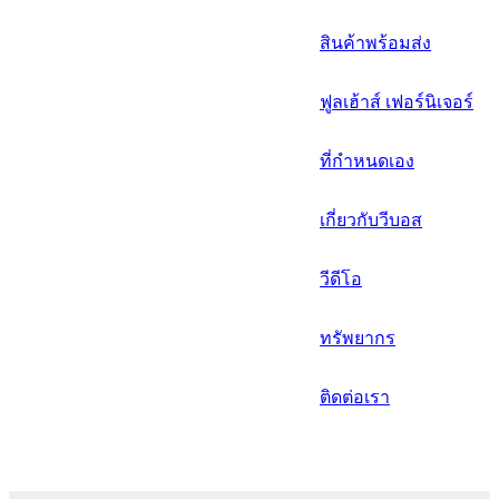
русский
สินค้าพร้อมส่ง
Português
ฟูลเฮ้าส์ เฟอร์นิเจอร์
日语
italiano
ที่กำหนดเอง
français
เกี่ยวกับวีบอส
Español
วีดีโอ
العربية
ทรัพยากร
ติดต่อเรา