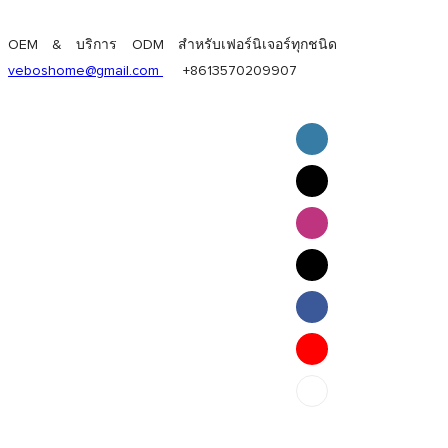
OEM & บริการ ODM สำหรับเฟอร์นิเจอร์ทุกชนิด
veboshome@gmail.com
+8613570209907
English
Pilipino
ภาษาไทย
Bahasa Melayu
bahasa Indonesia