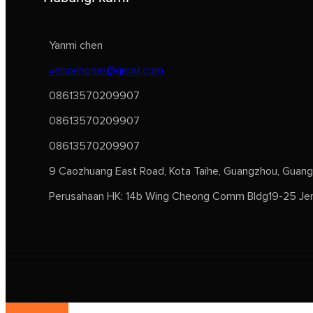
Yanmi chen
veboshome@gmail.com
08613570209907
08613570209907
08613570209907
9 Caozhuang East Road, Kota Taihe, Guangzhou, Guang
Perusahaan HK: 14b Wing Cheong Comm Bldg19-25 Jer