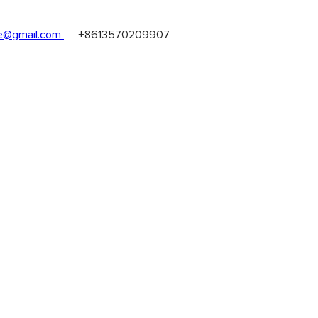
@gmail.com
+8613570209907