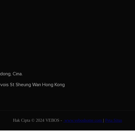
dong, Cina.
vois St Sheung Wan Hong Kong
Hak Cipta © 2024 VEBOS -
www.veboshome.com
|
Peta Situs