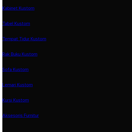
Kabinet Kustom
Tabel Kustom
Tempat Tidur Kustom
Rak Buku Kustom
Sofa Kustom
Lemari Kustom
Kursi Kustom
Aksesoris Furnitur