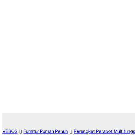
VEBOS
Furnitur Rumah Penuh
Perangkat Perabot Multifungs