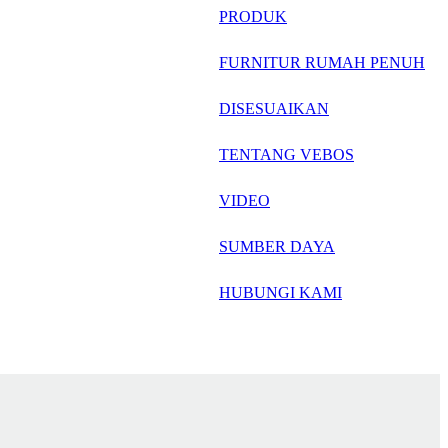
русский
PRODUK
Português
FURNITUR RUMAH PENUH
日语
DISESUAIKAN
italiano
TENTANG VEBOS
français
VIDEO
Español
العربية
SUMBER DAYA
HUBUNGI KAMI