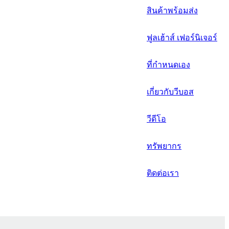
русский
สินค้าพร้อมส่ง
Português
ฟูลเฮ้าส์ เฟอร์นิเจอร์
日语
italiano
ที่กำหนดเอง
français
เกี่ยวกับวีบอส
Español
วีดีโอ
العربية
ทรัพยากร
ติดต่อเรา