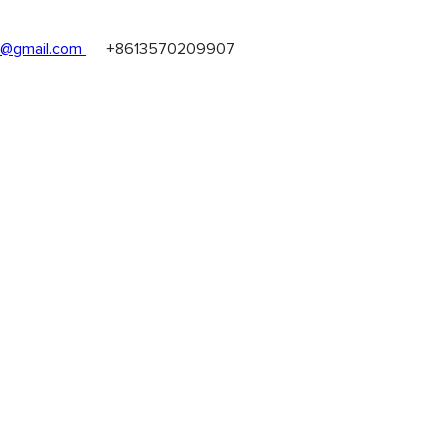
@gmail.com
+8613570209907