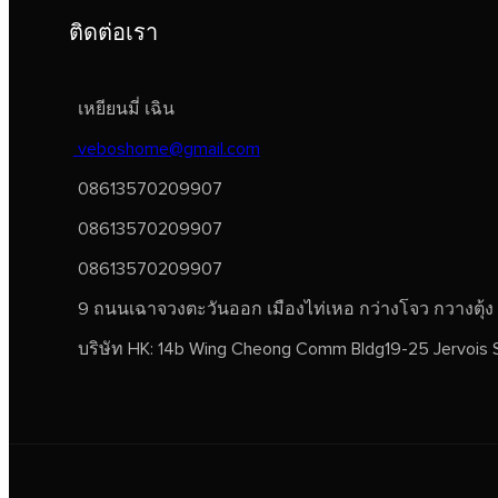
ติดต่อเรา
เหยียนมี่ เฉิน
veboshome@gmail.com
08613570209907
08613570209907
08613570209907
9 ถนนเฉาจวงตะวันออก เมืองไท่เหอ กว่างโจว กวางตุ้ง
บริษัท HK: 14b Wing Cheong Comm Bldg19-25 Jervois 