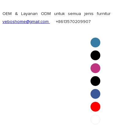
OEM & Layanan ODM untuk semua jenis furnitur
veboshome@gmail.com
+8613570209907
English
Pilipino
ภาษาไทย
Bahasa Melayu
bahasa Indonesia