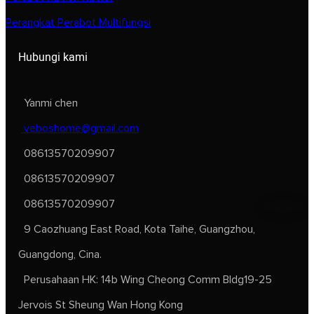
Perangkat Perabot Multifungsi
Hubungi kami
Yanmi chen
veboshome@gmail.com
08613570209907
08613570209907
08613570209907
9 Caozhuang East Road, Kota Taihe, Guangzhou,
Guangdong, Cina.
Perusahaan HK: 14b Wing Cheong Comm Bldg19-25
Jervois St Sheung Wan Hong Kong