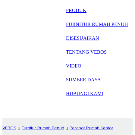
русский
PRODUK
Português
FURNITUR RUMAH PENUH
日语
DISESUAIKAN
italiano
TENTANG VEBOS
français
VIDEO
Español
العربية
SUMBER DAYA
HUBUNGI KAMI
VEBOS
Furnitur Rumah Penuh
Perabot Rumah Kantor