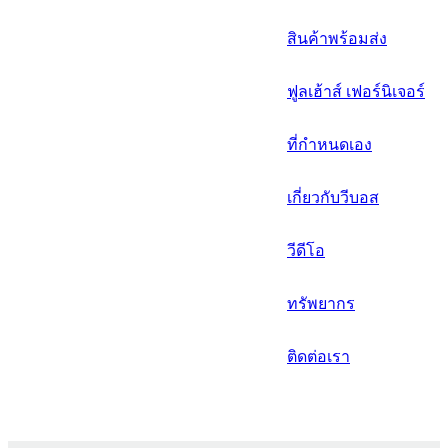
русский
สินค้าพร้อมส่ง
Português
ฟูลเฮ้าส์ เฟอร์นิเจอร์
日语
italiano
ที่กำหนดเอง
français
เกี่ยวกับวีบอส
Español
วีดีโอ
العربية
ทรัพยากร
ติดต่อเรา