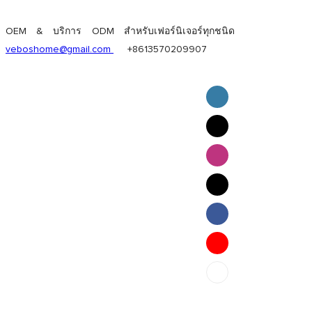
OEM & บริการ ODM สำหรับเฟอร์นิเจอร์ทุกชนิด
veboshome@gmail.com
+8613570209907
English
Pilipino
ภาษาไทย
Bahasa Melayu
bahasa Indonesia