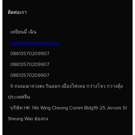
ติดต่อเรา
เหยียนมี่ เฉิน
veboshome@gmail.com
08613570209907
08613570209907
08613570209907
9 ถนนเฉาจวงตะวันออก เมืองไท่เหอ กว่างโจว กวางตุ้ง
ประเทศจีน
บริษัท HK: 14b Wing Cheong Comm Bldg19-25 Jervois St
Sheung Wan ฮ่องกง