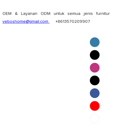
OEM & Layanan ODM untuk semua jenis furnitur
veboshome@gmail.com
+8613570209907
English
Pilipino
ภาษาไทย
Bahasa Melayu
bahasa Indonesia