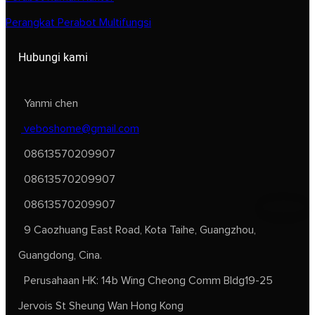
Perangkat Perabot Multifungsi
Hubungi kami
Yanmi chen
veboshome@gmail.com
08613570209907
08613570209907
08613570209907
9 Caozhuang East Road, Kota Taihe, Guangzhou,
Guangdong, Cina.
Perusahaan HK: 14b Wing Cheong Comm Bldg19-25
Jervois St Sheung Wan Hong Kong