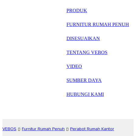
русский
PRODUK
Português
FURNITUR RUMAH PENUH
日语
DISESUAIKAN
italiano
TENTANG VEBOS
français
VIDEO
Español
العربية
SUMBER DAYA
HUBUNGI KAMI
VEBOS
Furnitur Rumah Penuh
Perabot Rumah Kantor