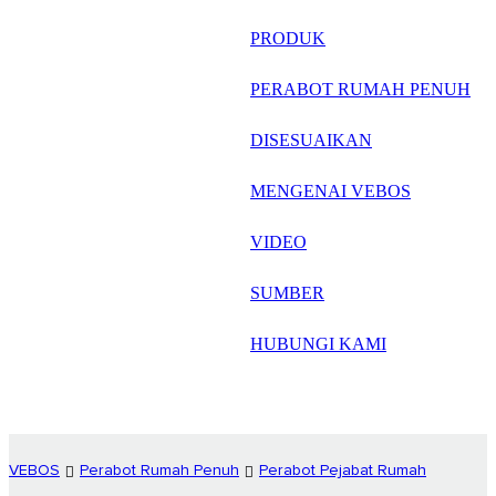
русский
PRODUK
Português
PERABOT RUMAH PENUH
日语
DISESUAIKAN
italiano
MENGENAI VEBOS
français
VIDEO
Español
العربية
SUMBER
HUBUNGI KAMI
VEBOS
Perabot Rumah Penuh
Perabot Pejabat Rumah