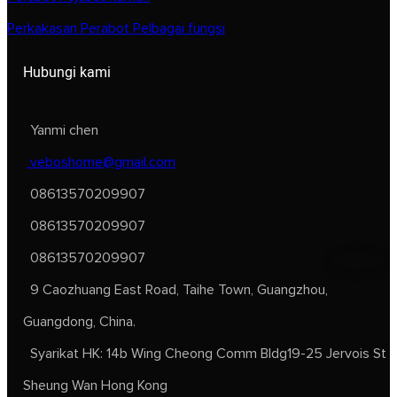
Perkakasan Perabot Pelbagai fungsi
Hubungi kami
Yanmi chen
veboshome@gmail.com
08613570209907
08613570209907
08613570209907
9 Caozhuang East Road, Taihe Town, Guangzhou,
Guangdong, China.
Syarikat HK: 14b Wing Cheong Comm Bldg19-25 Jervois St
Sheung Wan Hong Kong