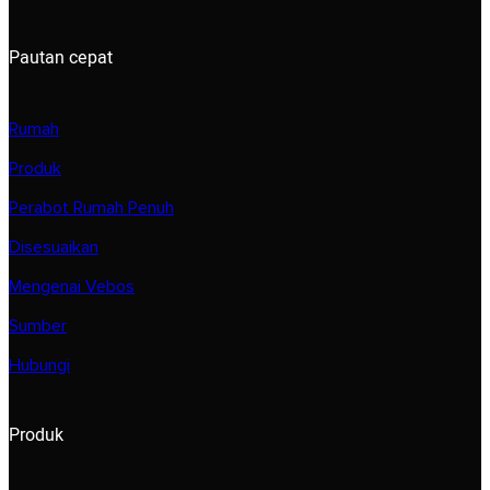
Pautan cepat
Rumah
Produk
Perabot Rumah Penuh
Disesuaikan
Mengenai Vebos
Sumber
Hubungi
Produk