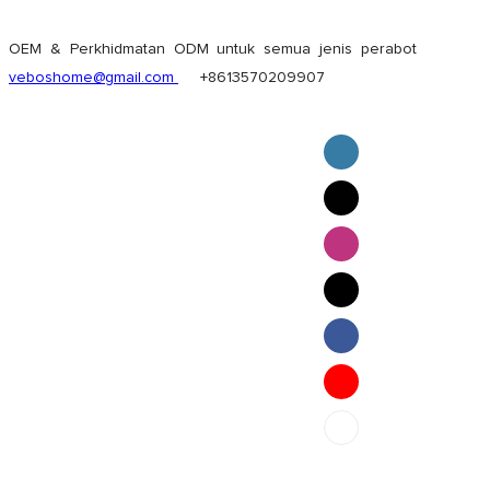
OEM & Perkhidmatan ODM untuk semua jenis perabot
veboshome@gmail.com
+8613570209907
English
Pilipino
ภาษาไทย
Bahasa Melayu
bahasa Indonesia