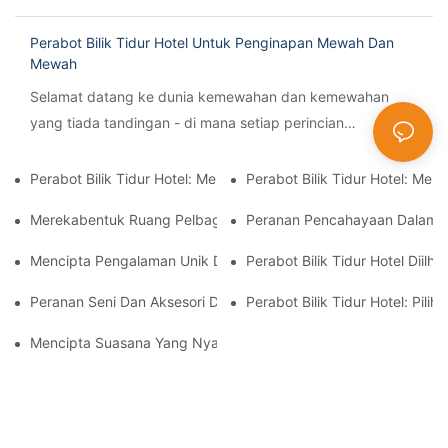
Perabot Bilik Tidur Hotel Untuk Penginapan Mewah Dan
Mewah
Selamat datang ke dunia kemewahan dan kemewahan
yang tiada tandingan - di mana setiap perincian
memancarkan keanggunan dan setiap saat direka untuk
memanjakan diri. Di VEBOS Furniture, kami inv
Perabot Bilik Tidur Hotel: Memilih Tilam Yang Tepat Untuk Kes
Perabot Bilik Tidur Hotel: 
Merekabentuk Ruang Pelbagai Fungsi: Perabot Bilik Tidur Hotel
Peranan Pencahayaan Dalam Re
Mencipta Pengalaman Unik Dan Kenangan Dengan Perabot Bilik 
Perabot Bilik Tidur Hotel Dii
Peranan Seni Dan Aksesori Dalam Reka Bentuk Perabot Bilik Tid
Perabot Bilik Tidur Hotel: Pilih
Mencipta Suasana Yang Nyaman Dan Mengundang Dengan Perabo