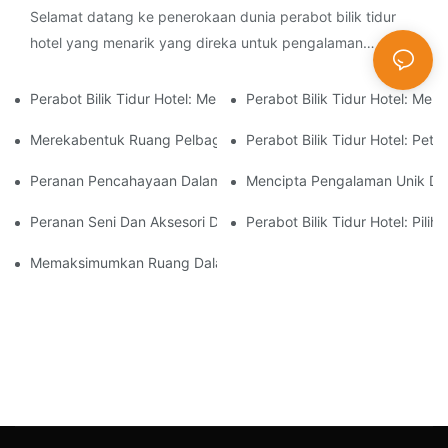
Selamat datang ke penerokaan dunia perabot bilik tidur
hotel yang menarik yang direka untuk pengalaman
staycation. Dalam artikel ini, kami menyelidiki secara
mendalam tentang seni
Perabot Bilik Tidur Hotel: Memilih Tilam Yang Tepat Untuk Kes
Perabot Bilik Tidur Hotel: 
Merekabentuk Ruang Pelbagai Fungsi: Perabot Bilik Tidur Hotel
Perabot Bilik Tidur Hotel: Pe
Peranan Pencahayaan Dalam Reka Bentuk Perabot Bilik Tidur H
Mencipta Pengalaman Unik Dan
Peranan Seni Dan Aksesori Dalam Reka Bentuk Perabot Bilik Tid
Perabot Bilik Tidur Hotel: Pilih
Memaksimumkan Ruang Dalam Bilik Tidur Hotel Kecil: Penyelesa