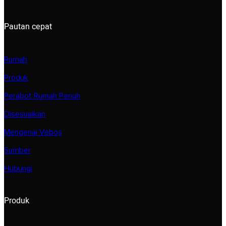
Pautan cepat
Rumah
Produk
Perabot Rumah Penuh
Disesuaikan
Mengenai Vebos
Sumber
Hubungi
Produk