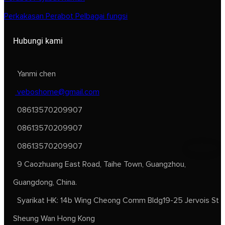
Perkakasan Perabot Pelbagai fungsi
Hubungi kami
Yanmi chen
veboshome@gmail.com
08613570209907
08613570209907
08613570209907
9 Caozhuang East Road, Taihe Town, Guangzhou,
Guangdong, China.
Syarikat HK: 14b Wing Cheong Comm Bldg19-25 Jervois St
Sheung Wan Hong Kong