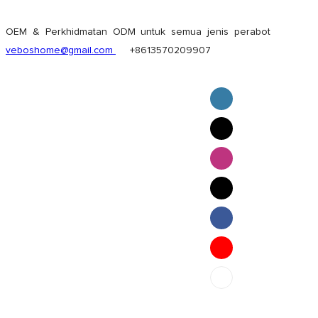
OEM & Perkhidmatan ODM untuk semua jenis perabot
veboshome@gmail.com
+8613570209907
English
Pilipino
ภาษาไทย
Bahasa Melayu
bahasa Indonesia