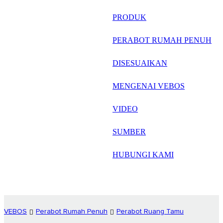
русский
PRODUK
Português
PERABOT RUMAH PENUH
日语
DISESUAIKAN
italiano
MENGENAI VEBOS
français
VIDEO
Español
العربية
SUMBER
HUBUNGI KAMI
VEBOS
Perabot Rumah Penuh
Perabot Ruang Tamu