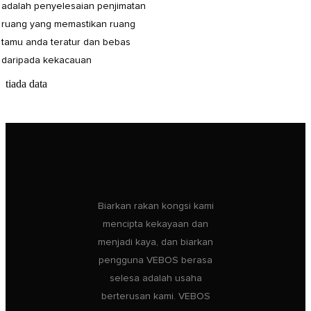
adalah penyelesaian penjimatan
ruang yang memastikan ruang
tamu anda teratur dan bebas
daripada kekacauan
tiada data
Biarkan rakan kongsi kami
mencipta kekayaan dan
menjadi kaya, dan biarkan
pengguna VEBOS berasa
selesa adalah usaha
berterusan kami. VEBOS