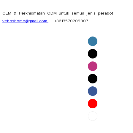
OEM & Perkhidmatan ODM untuk semua jenis perabot
veboshome@gmail.com
+8613570209907
English
Pilipino
ภาษาไทย
Bahasa Melayu
bahasa Indonesia