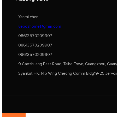
Yanmi chen
veboshome@gmail.com
08613570209907
08613570209907
08613570209907
9 Caozhuang East Road, Taihe Town, Guangzhou, Guang
Syarikat HK: 14b Wing Cheong Comm Bldg19-25 Jervoi