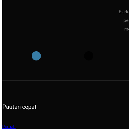
Biar
pe
me
Pautan cepat
Rumah