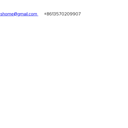
shome@gmail.com
+8613570209907