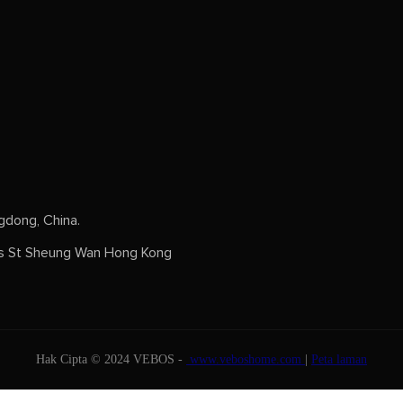
dong, China.
s St Sheung Wan Hong Kong
Hak Cipta © 2024 VEBOS -
www.veboshome.com
|
Peta laman