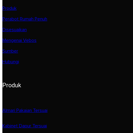
Produk
Perabot Rumah Penuh
Disesuaikan
Mengenai Vebos
Sumber
Hubungi
Produk
Almari Pakaian Tersuai
Kabinet Dapur Tersuai