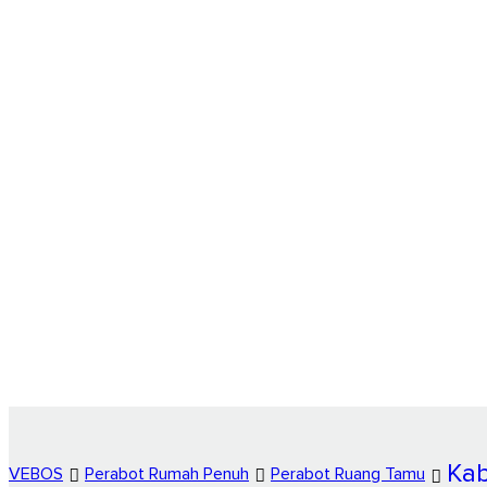
Ka
VEBOS
Perabot Rumah Penuh
Perabot Ruang Tamu