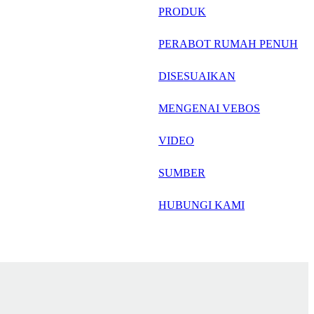
русский
PRODUK
Português
PERABOT RUMAH PENUH
日语
DISESUAIKAN
italiano
MENGENAI VEBOS
français
VIDEO
Español
العربية
SUMBER
HUBUNGI KAMI