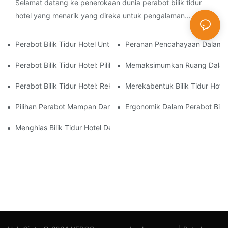
Selamat datang ke penerokaan dunia perabot bilik tidur
hotel yang menarik yang direka untuk pengalaman
staycation. Dalam artikel ini, kami menyelidiki secara
mendalam tentang seni
Perabot Bilik Tidur Hotel Untuk Penginapan Mewah Dan Mewah
Peranan Pencahayaan Dalam Re
Perabot Bilik Tidur Hotel: Pilihan Tersuai Vs Sedia Dibuat
Memaksimumkan Ruang Dalam Bil
Perabot Bilik Tidur Hotel: Reka Bentuk Klasik Vs Kontemporari
Merekabentuk Bilik Tidur Hote
Pilihan Perabot Mampan Dan Mesra Alam Untuk Bilik Tidur Hotel
Ergonomik Dalam Perabot Bilik
Menghias Bilik Tidur Hotel Dengan Bajet Terhad: Petua Dan Trik