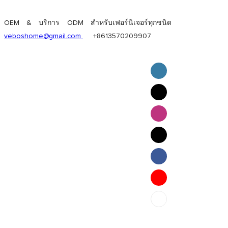
OEM & บริการ ODM สำหรับเฟอร์นิเจอร์ทุกชนิด
veboshome@gmail.com
+8613570209907
English
Pilipino
ภาษาไทย
Bahasa Melayu
bahasa Indonesia