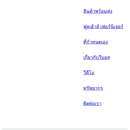
русский
สินค้าพร้อมส่ง
Português
ฟูลเฮ้าส์ เฟอร์นิเจอร์
日语
italiano
ที่กำหนดเอง
français
เกี่ยวกับวีบอส
Español
วีดีโอ
العربية
ทรัพยากร
ติดต่อเรา