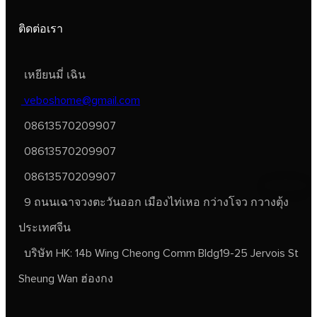
ติดต่อเรา
เหยียนมี่ เฉิน
veboshome@gmail.com
08613570209907
08613570209907
08613570209907
9 ถนนเฉาจวงตะวันออก เมืองไท่เหอ กว่างโจว กวางตุ้ง
ประเทศจีน
บริษัท HK: 14b Wing Cheong Comm Bldg19-25 Jervois St
Sheung Wan ฮ่องกง