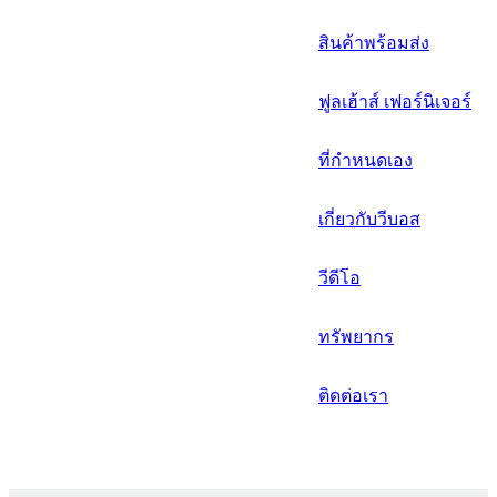
русский
สินค้าพร้อมส่ง
Português
ฟูลเฮ้าส์ เฟอร์นิเจอร์
日语
italiano
ที่กำหนดเอง
français
เกี่ยวกับวีบอส
Español
วีดีโอ
العربية
ทรัพยากร
ติดต่อเรา