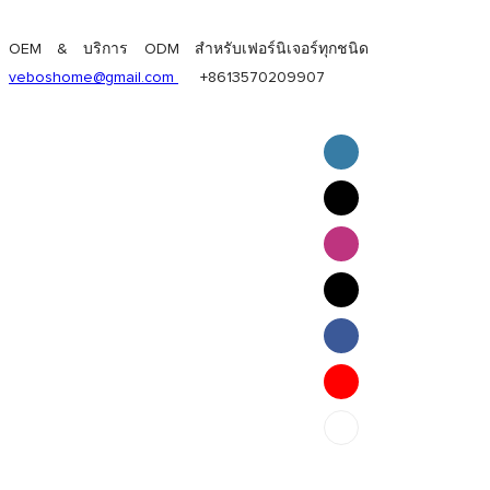
OEM & บริการ ODM สำหรับเฟอร์นิเจอร์ทุกชนิด
veboshome@gmail.com
+8613570209907
English
Pilipino
ภาษาไทย
Bahasa Melayu
bahasa Indonesia