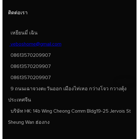
ติดต่อเรา
เหยียนมี่ เฉิน
veboshome@gmail.com
08613570209907
08613570209907
08613570209907
9 ถนนเฉาจวงตะวันออก เมืองไท่เหอ กว่างโจว กวางตุ้ง
ประเทศจีน
บริษัท HK: 14b Wing Cheong Comm Bldg19-25 Jervois St
Sheung Wan ฮ่องกง