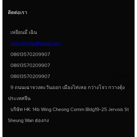
ติดต่อเรา
เหยียนมี่ เฉิน
veboshome@gmail.com
08613570209907
08613570209907
08613570209907
9 ถนนเฉาจวงตะวันออก เมืองไท่เหอ กว่างโจว กวางตุ้ง
ประเทศจีน
บริษัท HK: 14b Wing Cheong Comm Bldg19-25 Jervois St
Sheung Wan ฮ่องกง