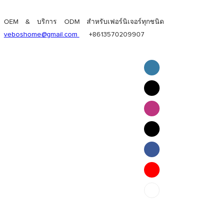
OEM & บริการ ODM สำหรับเฟอร์นิเจอร์ทุกชนิด
veboshome@gmail.com
+8613570209907
English
Pilipino
ภาษาไทย
Bahasa Melayu
bahasa Indonesia