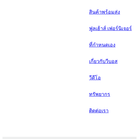
русский
สินค้าพร้อมส่ง
Português
ฟูลเฮ้าส์ เฟอร์นิเจอร์
日语
italiano
ที่กำหนดเอง
français
เกี่ยวกับวีบอส
Español
วีดีโอ
العربية
ทรัพยากร
ติดต่อเรา