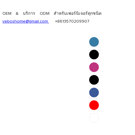
OEM & บริการ ODM สำหรับเฟอร์นิเจอร์ทุกชนิด
veboshome@gmail.com
+8613570209907
English
Pilipino
ภาษาไทย
Bahasa Melayu
bahasa Indonesia