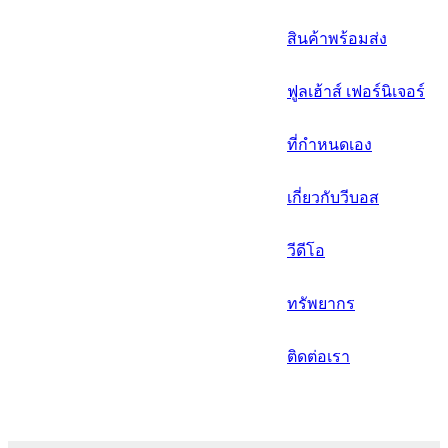
русский
สินค้าพร้อมส่ง
Português
ฟูลเฮ้าส์ เฟอร์นิเจอร์
日语
italiano
ที่กำหนดเอง
français
เกี่ยวกับวีบอส
Español
วีดีโอ
العربية
ทรัพยากร
ติดต่อเรา