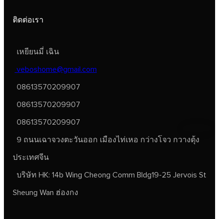
ติดต่อเรา
เหยียนมี่ เฉิน
veboshome@gmail.com
08613570209907
08613570209907
08613570209907
9 ถนนเฉาจวงตะวันออก เมืองไท่เหอ กว่างโจว กวางตุ้ง
ประเทศจีน
บริษัท HK: 14b Wing Cheong Comm Bldg19-25 Jervois St
Sheung Wan ฮ่องกง