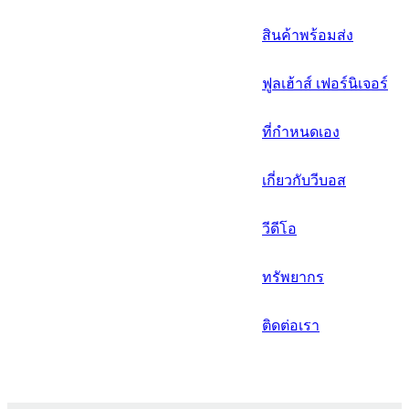
русский
สินค้าพร้อมส่ง
Português
ฟูลเฮ้าส์ เฟอร์นิเจอร์
日语
italiano
ที่กำหนดเอง
français
เกี่ยวกับวีบอส
Español
วีดีโอ
العربية
ทรัพยากร
ติดต่อเรา