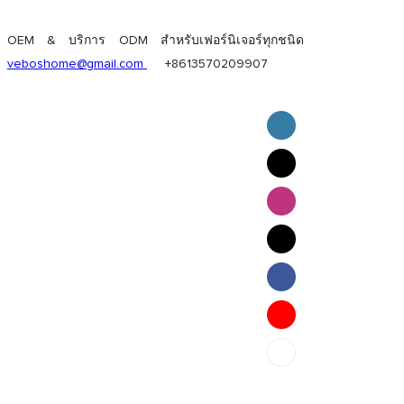
OEM & บริการ ODM สำหรับเฟอร์นิเจอร์ทุกชนิด
veboshome@gmail.com
+8613570209907
English
Pilipino
ภาษาไทย
Bahasa Melayu
bahasa Indonesia