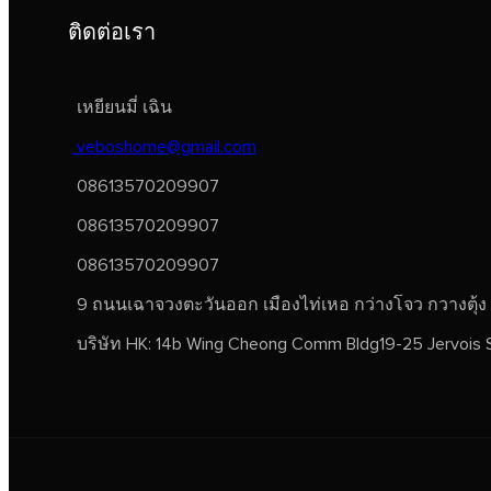
ติดต่อเรา
เหยียนมี่ เฉิน
veboshome@gmail.com
08613570209907
08613570209907
08613570209907
9 ถนนเฉาจวงตะวันออก เมืองไท่เหอ กว่างโจว กวางตุ้ง
บริษัท HK: 14b Wing Cheong Comm Bldg19-25 Jervois 