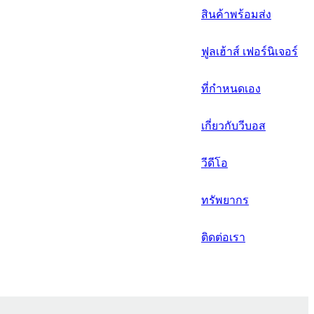
русский
สินค้าพร้อมส่ง
Português
ฟูลเฮ้าส์ เฟอร์นิเจอร์
日语
italiano
ที่กำหนดเอง
français
เกี่ยวกับวีบอส
Español
วีดีโอ
العربية
ทรัพยากร
ติดต่อเรา