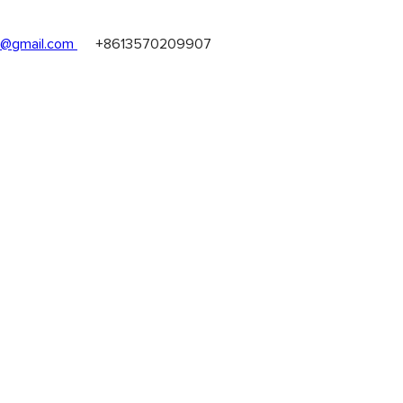
@gmail.com
+8613570209907