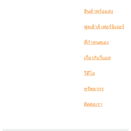
русский
สินค้าพร้อมส่ง
Português
ฟูลเฮ้าส์ เฟอร์นิเจอร์
日语
italiano
ที่กำหนดเอง
français
เกี่ยวกับวีบอส
Español
วีดีโอ
العربية
ทรัพยากร
ติดต่อเรา