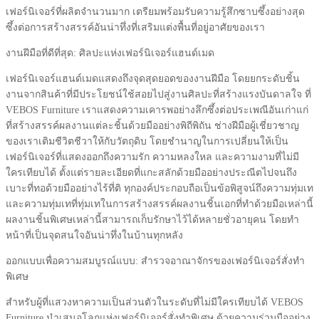
เฟอร์นิเจอร์ที่ผลิตจำนวนมาก เตรียมพร้อมรับความรู้สึกซาบซึ้งอย่างสุด
ซึ้งต่อการสร้างสรรค์อันน่าทึ่งที่เสริมแต่งพื้นที่อยู่อาศัยของเรา
งานฝีมือที่ดีที่สุด: ศิลปะแห่งเฟอร์นิเจอร์แฮนด์เมด
เฟอร์นิเจอร์แฮนด์เมดแสดงถึงจุดสุดยอดของงานฝีมือ โดยยกระดับชิ้น
งานจากสินค้าที่มีประโยชน์ใช้สอยไปสู่งานศิลปะที่สร้างแรงบันดาลใจ ที่
VEBOS Furniture เราแสดงความเคารพอย่างลึกซึ้งต่อประเพณีอันเก่าแก่
ที่สร้างสรรค์ผลงานแต่ละชิ้นด้วยมืออย่างพิถีพิถัน ช่างฝีมือผู้เชี่ยวชาญ
ของเราเติมชีวิตชีวาให้กับวัตถุดิบ โดยชำนาญในการเปลี่ยนให้เป็น
เฟอร์นิเจอร์ที่แสดงออกถึงความรัก ความหลงใหล และความงามที่ไม่มี
ใครเทียบได้ ตั้งแต่รายละเอียดที่แกะสลักด้วยมืออย่างประณีตไปจนถึง
เบาะที่ทอด้วยมืออย่างไร้ที่ติ ทุกองค์ประกอบถือเป็นข้อพิสูจน์ถึงความทุ่มเท
และความทุ่มเทที่ทุ่มเทในการสร้างสรรค์ผลงานชิ้นเอกที่ทำด้วยมือเหล่านี้
ผลงานชิ้นพิเศษเหล่านี้สามารถเก็บรักษาไว้ได้หลายชั่วอายุคน โดยทำ
หน้าที่เป็นจุดสนใจอันน่าทึ่งในบ้านทุกหลัง
ออกแบบเพื่อความสมบูรณ์แบบ: สำรวจอาณาจักรของเฟอร์นิเจอร์สั่งทำ
พิเศษ
สำหรับผู้ที่แสวงหาความเป็นส่วนตัวในระดับที่ไม่มีใครเทียบได้ VEBOS
Furniture นำเสนอโลกแห่งเฟอร์นิเจอร์สั่งทำพิเศษ ด้วยความร่วมมืออย่าง