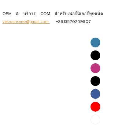
OEM & บริการ ODM สำหรับเฟอร์นิเจอร์ทุกชนิด
veboshome@gmail.com
+8613570209907
English
Pilipino
ภาษาไทย
Bahasa Melayu
bahasa Indonesia