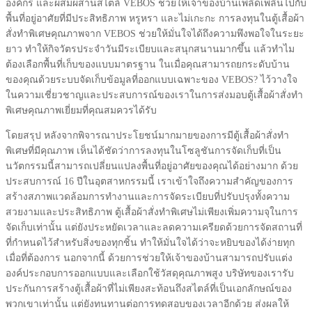
องค์กร และผสมผสานสไตล์ VEBOS ช่วยให้เจ้าของบ้านเพลิดเพลินไปกับ
พื้นที่อยู่อาศัยที่มีประสิทธิภาพ หรูหรา และไม่เกะกะ การลงทุนในตู้เสื้อผ้า
สั่งทำพิเศษคุณภาพจาก VEBOS ช่วยให้มั่นใจได้ถึงความพึงพอใจในระยะ
ยาว ทำให้กิจวัตรประจำวันมีระเบียบและสนุกสนานมากขึ้น แล้วทำไม
ต้องเลือกพื้นที่เก็บของแบบมาตรฐาน ในเมื่อคุณสามารถยกระดับบ้าน
ของคุณด้วยระบบจัดเก็บข้อมูลที่ออกแบบเฉพาะของ VEBOS? ไว้วางใจ
ในความเชี่ยวชาญและประสบการณ์ของเราในการส่งมอบตู้เสื้อผ้าสั่งทำ
พิเศษคุณภาพเยี่ยมที่คุณสมควรได้รับ
โดยสรุป หลังจากพิจารณาประโยชน์มากมายของการมีตู้เสื้อผ้าสั่งทำ
พิเศษที่มีคุณภาพ เห็นได้ชัดว่าการลงทุนในโซลูชันการจัดเก็บที่เป็น
นวัตกรรมนี้สามารถเปลี่ยนแปลงพื้นที่อยู่อาศัยของคุณได้อย่างมาก ด้วย
ประสบการณ์ 16 ปีในอุตสาหกรรมนี้ เราเข้าใจถึงความสำคัญของการ
สร้างสภาพแวดล้อมการทำงานและการจัดระเบียบที่ปรับปรุงทั้งความ
สวยงามและประสิทธิภาพ ตู้เสื้อผ้าสั่งทำพิเศษไม่เพียงเพิ่มความจุในการ
จัดเก็บเท่านั้น แต่ยังประหยัดเวลาและลดความเครียดด้วยการจัดสถานที่
ที่กำหนดไว้สำหรับสิ่งของทุกชิ้น ทำให้มั่นใจได้ว่าจะหยิบของได้ง่ายทุก
เมื่อที่ต้องการ นอกจากนี้ ด้วยการช่วยให้เจ้าของบ้านสามารถปรับแต่ง
องค์ประกอบการออกแบบและเลือกใช้วัสดุคุณภาพสูง บริษัทของเรารับ
ประกันการสร้างตู้เสื้อผ้าที่ไม่เพียงสะท้อนถึงสไตล์ที่เป็นเอกลักษณ์ของ
พวกเขาเท่านั้น แต่ยังทนทานต่อการทดสอบของเวลาอีกด้วย ส่งผลให้