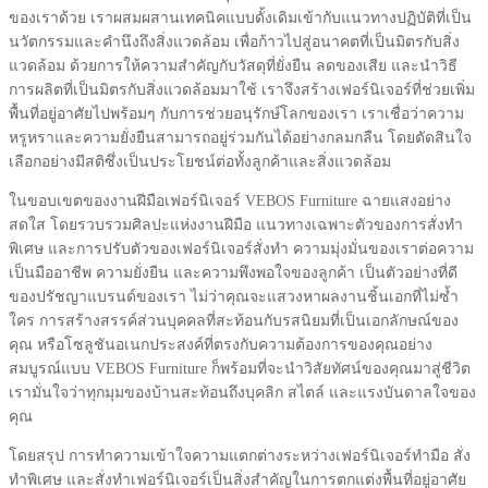
ของเราด้วย เราผสมผสานเทคนิคแบบดั้งเดิมเข้ากับแนวทางปฏิบัติที่เป็น
นวัตกรรมและคำนึงถึงสิ่งแวดล้อม เพื่อก้าวไปสู่อนาคตที่เป็นมิตรกับสิ่ง
แวดล้อม ด้วยการให้ความสำคัญกับวัสดุที่ยั่งยืน ลดของเสีย และนำวิธี
การผลิตที่เป็นมิตรกับสิ่งแวดล้อมมาใช้ เราจึงสร้างเฟอร์นิเจอร์ที่ช่วยเพิ่ม
พื้นที่อยู่อาศัยไปพร้อมๆ กับการช่วยอนุรักษ์โลกของเรา เราเชื่อว่าความ
หรูหราและความยั่งยืนสามารถอยู่ร่วมกันได้อย่างกลมกลืน โดยตัดสินใจ
เลือกอย่างมีสติซึ่งเป็นประโยชน์ต่อทั้งลูกค้าและสิ่งแวดล้อม
ในขอบเขตของงานฝีมือเฟอร์นิเจอร์ VEBOS Furniture ฉายแสงอย่าง
สดใส โดยรวบรวมศิลปะแห่งงานฝีมือ แนวทางเฉพาะตัวของการสั่งทำ
พิเศษ และการปรับตัวของเฟอร์นิเจอร์สั่งทำ ความมุ่งมั่นของเราต่อความ
เป็นมืออาชีพ ความยั่งยืน และความพึงพอใจของลูกค้า เป็นตัวอย่างที่ดี
ของปรัชญาแบรนด์ของเรา ไม่ว่าคุณจะแสวงหาผลงานชิ้นเอกที่ไม่ซ้ำ
ใคร การสร้างสรรค์ส่วนบุคคลที่สะท้อนกับรสนิยมที่เป็นเอกลักษณ์ของ
คุณ หรือโซลูชันอเนกประสงค์ที่ตรงกับความต้องการของคุณอย่าง
สมบูรณ์แบบ VEBOS Furniture ก็พร้อมที่จะนำวิสัยทัศน์ของคุณมาสู่ชีวิต
เรามั่นใจว่าทุกมุมของบ้านสะท้อนถึงบุคลิก สไตล์ และแรงบันดาลใจของ
คุณ
โดยสรุป การทำความเข้าใจความแตกต่างระหว่างเฟอร์นิเจอร์ทำมือ สั่ง
ทำพิเศษ และสั่งทำเฟอร์นิเจอร์เป็นสิ่งสำคัญในการตกแต่งพื้นที่อยู่อาศัย