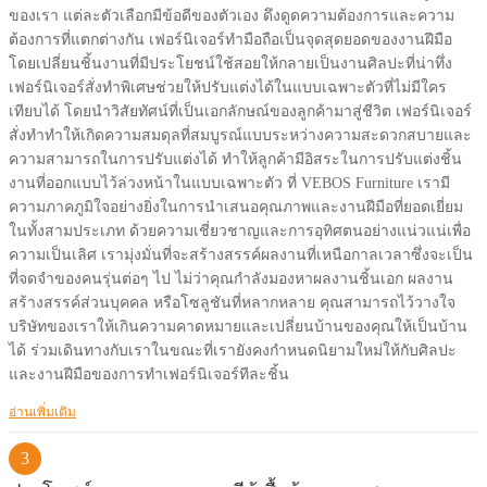
ของเรา แต่ละตัวเลือกมีข้อดีของตัวเอง ดึงดูดความต้องการและความ
ต้องการที่แตกต่างกัน เฟอร์นิเจอร์ทำมือถือเป็นจุดสุดยอดของงานฝีมือ
โดยเปลี่ยนชิ้นงานที่มีประโยชน์ใช้สอยให้กลายเป็นงานศิลปะที่น่าทึ่ง
เฟอร์นิเจอร์สั่งทำพิเศษช่วยให้ปรับแต่งได้ในแบบเฉพาะตัวที่ไม่มีใคร
เทียบได้ โดยนำวิสัยทัศน์ที่เป็นเอกลักษณ์ของลูกค้ามาสู่ชีวิต เฟอร์นิเจอร์
สั่งทำทำให้เกิดความสมดุลที่สมบูรณ์แบบระหว่างความสะดวกสบายและ
ความสามารถในการปรับแต่งได้ ทำให้ลูกค้ามีอิสระในการปรับแต่งชิ้น
งานที่ออกแบบไว้ล่วงหน้าในแบบเฉพาะตัว ที่ VEBOS Furniture เรามี
ความภาคภูมิใจอย่างยิ่งในการนำเสนอคุณภาพและงานฝีมือที่ยอดเยี่ยม
ในทั้งสามประเภท ด้วยความเชี่ยวชาญและการอุทิศตนอย่างแน่วแน่เพื่อ
ความเป็นเลิศ เรามุ่งมั่นที่จะสร้างสรรค์ผลงานที่เหนือกาลเวลาซึ่งจะเป็น
ที่จดจำของคนรุ่นต่อๆ ไป ไม่ว่าคุณกำลังมองหาผลงานชิ้นเอก ผลงาน
สร้างสรรค์ส่วนบุคคล หรือโซลูชันที่หลากหลาย คุณสามารถไว้วางใจ
บริษัทของเราให้เกินความคาดหมายและเปลี่ยนบ้านของคุณให้เป็นบ้าน
ได้ ร่วมเดินทางกับเราในขณะที่เรายังคงกำหนดนิยามใหม่ให้กับศิลปะ
และงานฝีมือของการทำเฟอร์นิเจอร์ทีละชิ้น
อ่านเพิ่มเติม
3