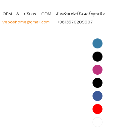
OEM & บริการ ODM สำหรับเฟอร์นิเจอร์ทุกชนิด
veboshome@gmail.com
+8613570209907
English
Pilipino
ภาษาไทย
Bahasa Melayu
bahasa Indonesia