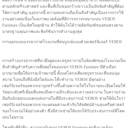
ต้องการเฉพาะของแขกของโรงแรม ที่นอนที่นุ่มสบาย เก้าอี้ที่ออกแบบ
ตามหลักสรีระศาสตร์ และพื้นที่เก็บของกว้างขวางเป็นปัจจัยสำคัญที่ต้อง
ให้ความสำคัญ นอกจากนี้ ความทนทานถือเป็นสิ่งสำคัญเนื่องจากการใช้
งานอย่างต่อเนื่องในสภาพแวดล้อมที่มีการจราจรหนาแน่น VEBOS
Furniture เป็นเลิศในทุกด้าน ทำให้มั่นใจได้ว่าผลิตภัณฑ์ของตนตรงตาม
มาตรฐานคุณภาพและฟังก์ชันการทำงานสูงสุด
การออกแบบบรรยากาศโรงแรมที่สมบูรณ์แบบด้วยเฟอร์นิเจอร์ VEBOS
การสร้างบรรยากาศที่น่าดึงดูดและหรูหราภายในห้องพักของโรงแรมเป็น
สิ่งสำคัญสำหรับความพึงพอใจของแขก VEBOS Furniture มีตัวเลือก
มากมายเพื่อให้บรรลุเป้าหมายนี้ ตั้งแต่โครงเตียงหรูหราและที่นอนนุ่ม
สบาย ไปจนถึงที่นั่งมีสไตล์และโต๊ะทำงาน VEBOS มีทุกอย่าง
เฟอร์นิเจอร์ของพวกเขาถูกสร้างขึ้นด้วยความใส่ใจในรายละเอียดโดยใช้
วัสดุระดับพรีเมี่ยมที่แสดงถึงความมีระดับและความสง่างาม ในความร่วม
มือกับนักออกแบบตกแต่งภายในที่มีประสบการณ์ VEBOS ช่วยให้มั่นใจว่า
เฟอร์นิเจอร์ของพวกเขาจะผสมผสานเข้ากับวิสัยทัศน์ด้านสุนทรียศาสตร์
ของโรงแรมได้อย่างลงตัว ซึ่งมีส่วนช่วยให้แขกได้รับประสบการณ์ที่โดด
เด่นโดยรวม
โซลูชั่นที่ยั่งยืน: ความมุ่งมั่นของ VEBOS Furniture ต่อสิ่งแวดล้อม