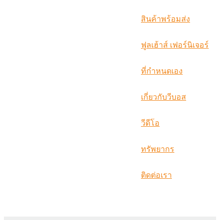
русский
สินค้าพร้อมส่ง
Português
ฟูลเฮ้าส์ เฟอร์นิเจอร์
日语
italiano
ที่กำหนดเอง
français
เกี่ยวกับวีบอส
Español
วีดีโอ
العربية
ทรัพยากร
ติดต่อเรา