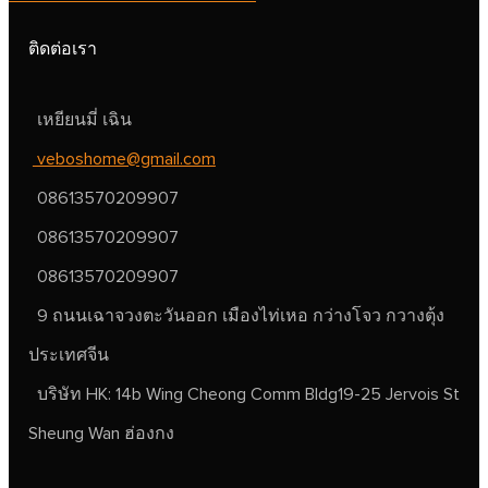
ติดต่อเรา
เหยียนมี่ เฉิน
veboshome@gmail.com
08613570209907
08613570209907
08613570209907
9 ถนนเฉาจวงตะวันออก เมืองไท่เหอ กว่างโจว กวางตุ้ง
ประเทศจีน
บริษัท HK: 14b Wing Cheong Comm Bldg19-25 Jervois St
Sheung Wan ฮ่องกง